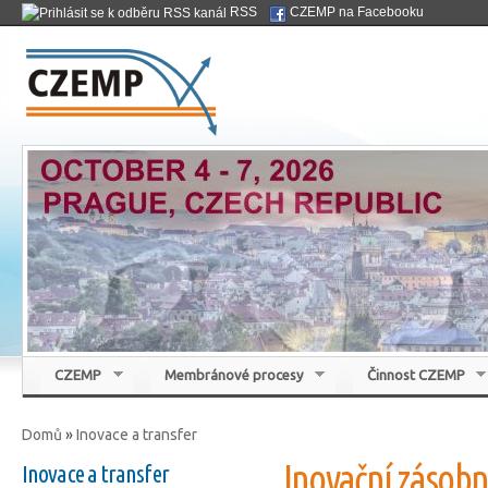
Přej
RSS
CZEMP na Facebooku
hla
Czemp
ob
Česká membránová platforma
CZEMP
Membránové procesy
Činnost CZEMP
Domů
»
Inovace a transfer
Jste zde
Inovační zásobn
Inovace a transfer