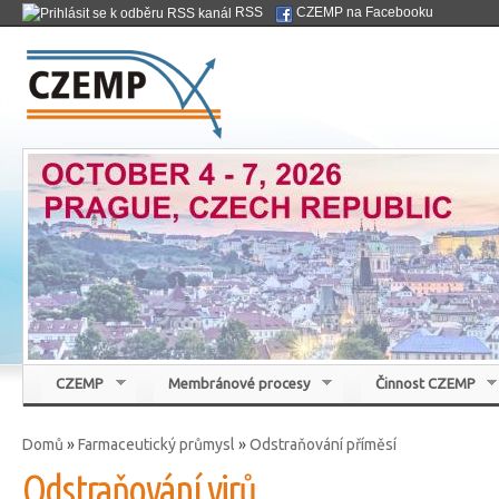
Přej
RSS
CZEMP na Facebooku
hla
Czemp
ob
Česká membránová platforma
CZEMP
Membránové procesy
Činnost CZEMP
Domů
»
Farmaceutický průmysl
»
Odstraňování příměsí
Jste zde
Odstraňování virů