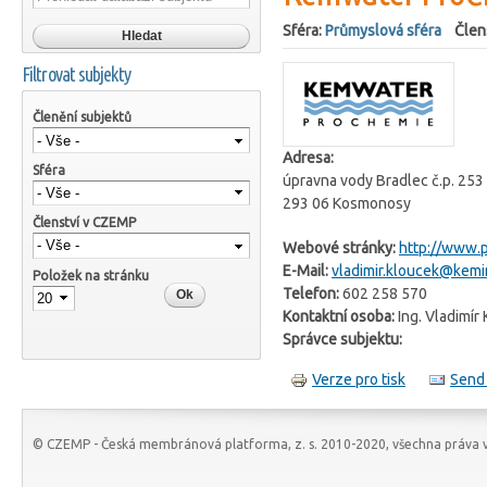
Sféra:
Průmyslová sféra
Člen
Filtrovat subjekty
Členění subjektů
Adresa:
Sféra
úpravna vody Bradlec č.p. 253
293 06 Kosmonosy
Členství v CZEMP
Webové stránky:
http://www.
E-Mail:
vladimir.kloucek@kemi
Položek na stránku
Telefon:
602 258 570
Kontaktní osoba:
Ing. Vladimír
Správce subjektu:
Verze pro tisk
Send 
© CZEMP - Česká membránová platforma, z. s. 2010-2020, všechna práva v