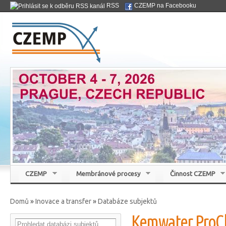
Přej
RSS
CZEMP na Facebooku
hla
Czemp
ob
Česká membránová platforma
CZEMP
Membránové procesy
Činnost CZEMP
Domů
»
Inovace a transfer
»
Databáze subjektů
Jste zde
Kemwater ProCh
Search this site