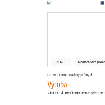
RSS
Czemp
Česká membránová platforma
CZEMP
Membránové proce
Domů
»
Farmaceutický průmysl
Jste zde
Výroba
V tuto chvíli není tento termín přiřaze