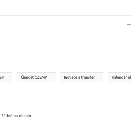
Přejít k
CZEMP na Facebooku
hlavnímu
obsahu
sy
Činnost CZEMP
Inovace a transfer
Kalendář ak
n k žádnému obsahu.