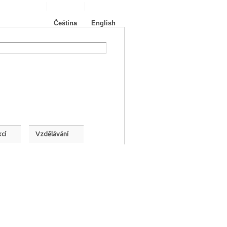
Přihlášení
Registrace
Nápověda
Čeština
English
cí
Vzdělávání